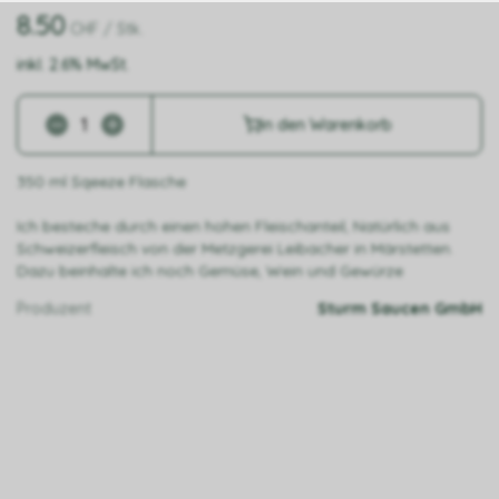
8.50
CHF
/ Stk.
inkl. 2.6% MwSt.
in den Warenkorb
350 ml Sqeeze Flasche
Ich besteche durch einen hohen Fleischanteil, Natürlich aus
Schweizerfleisch von der Metzgerei Leibacher in Märstetten.
Dazu beinhalte ich noch Gemüse, Wein und Gewürze
Produzent
Sturm Saucen GmbH