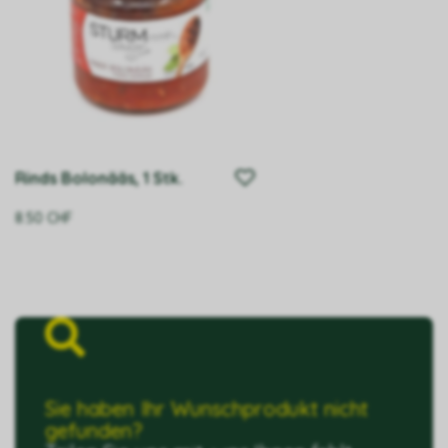
Rinds Bolonääs, 1 Stk.
8.50
CHF
Sie haben Ihr Wunschprodukt nicht
gefunden?