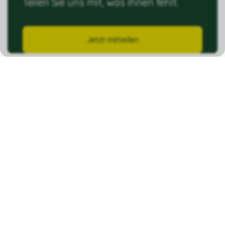
Teilen Sie uns mit, was Ihnen fehlt.
Jetzt mitteilen
Kontakt
Ziegelhof GmbH
Konstanzerstrasse 117
8274 Tägerwilen
info@minmarkt.ch