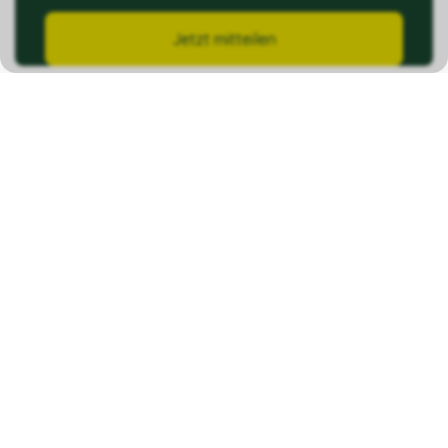
Jetzt mitteilen
Kontakt
Ziegelhof GmbH
Konstanzerstrasse 117
8274 Tägerwilen
info@minmarkt.ch
Shop