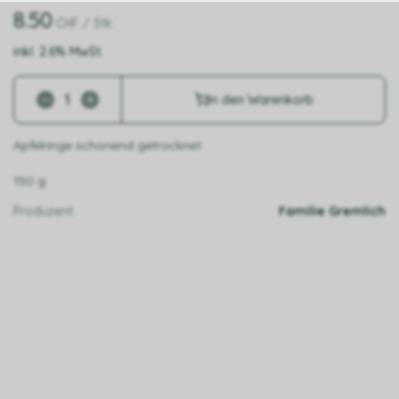
8.50
CHF
/ Stk.
inkl. 2.6% MwSt.
in den Warenkorb
Apfelringe schonend getrocknet
150 g
Produzent
Familie Gremlich