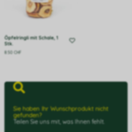
Öpfelringli mit Schale, 1
Stk.
8.50
CHF
Sie haben Ihr Wunschprodukt nicht
gefunden?
Teilen Sie uns mit, was Ihnen fehlt.