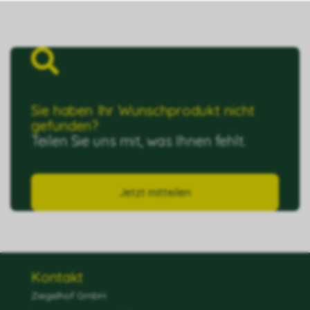
Sie haben Ihr Wunschprodukt nicht
gefunden?
Teilen Sie uns mit, was Ihnen fehlt.
Jetzt mitteilen
Kontakt
Ziegelhof GmbH