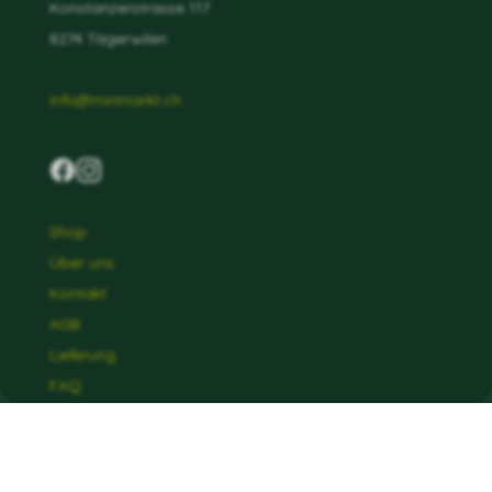
Konstanzerstrasse 117
8274 Tägerwilen
info@minmarkt.ch
Shop
Über uns
Kontakt
AGB
Lieferung
FAQ
Datenschutz
Impressum