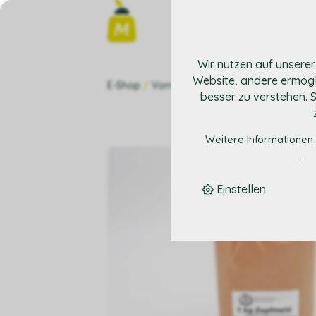
Wir nutzen auf unserer
Website, andere ermögl
E-Shop
/
Vorräte
/
Zopfmehl
besser zu verstehen. Si
Weitere Informationen 
.
Einstellen