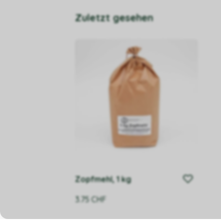
Zuletzt gesehen
Zopfmehl, 1 kg
3.75
CHF