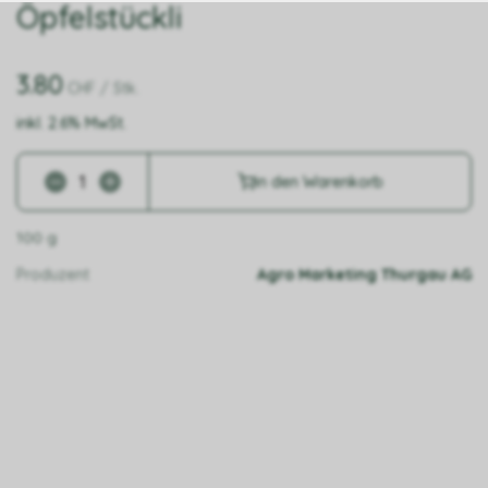
Öpfelstückli
3.80
CHF
/ Stk.
inkl. 2.6% MwSt.
in den Warenkorb
100 g
Produzent
Agro Marketing Thurgau AG