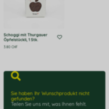
Schoggi mit Thurgauer
Öpfelstückli, 1 Stk.
3.80
CHF
Sie haben Ihr Wunschprodukt nicht
gefunden?
Teilen Sie uns mit, was Ihnen fehlt.