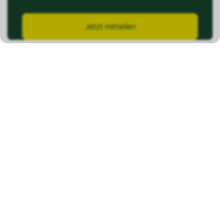
Jetzt mitteilen
Kontakt
Ziegelhof GmbH
Konstanzerstrasse 117
8274 Tägerwilen
info@minmarkt.ch
Shop