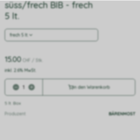
süss/frech BIB - frech
5 lt.
frech 5 lt.
15.00
CHF
/ Stk.
inkl. 2.6% MwSt.
in den Warenkorb
5 lt. Box
Produzent
BÄRENMOST