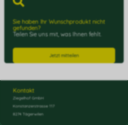
Sie haben Ihr Wunschprodukt nicht
gefunden?
Teilen Sie uns mit, was Ihnen fehlt.
Jetzt mitteilen
Kontakt
Ziegelhof GmbH
Konstanzerstrasse 117
8274 Tägerwilen