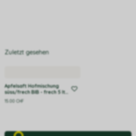
Zuletzt gesehen
Apfelsaft Hofmischung
süss/frech BIB - frech 5 lt.,
1 Stk.
15.00
CHF