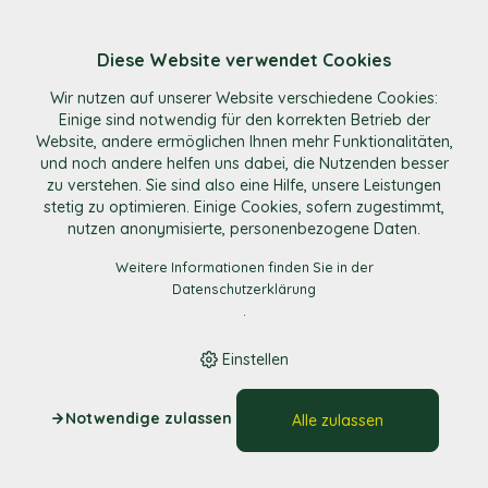
Diese Website verwendet Cookies
Wir nutzen auf unserer Website verschiedene Cookies:
Kontakt
Einige sind notwendig für den korrekten Betrieb der
Website, andere ermöglichen Ihnen mehr Funktionalitäten,
und noch andere helfen uns dabei, die Nutzenden besser
MinMarkt.ch
zu verstehen. Sie sind also eine Hilfe, unsere Leistungen
Ziegelhof GmbH
stetig zu optimieren. Einige Cookies, sofern zugestimmt,
Konstanzerstrasse 117
nutzen anonymisierte, personenbezogene Daten.
CH - 8274 Tägerwilen
Weitere Informationen finden Sie in der
Tel
+41 71 669 32 50
Datenschutzerklärung
info@minmarkt.ch
.
https://www.minmarkt.ch
Einstellen
Notwendige zulassen
Alle zulassen