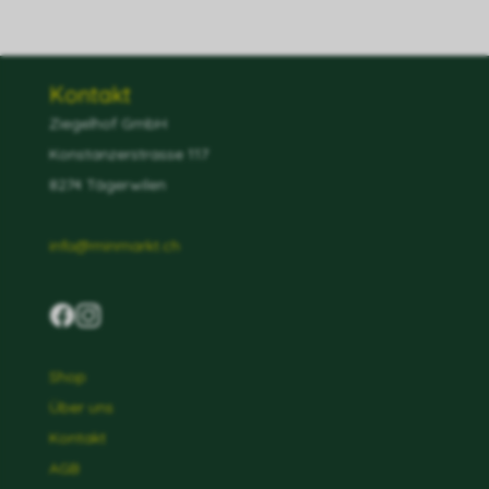
Kontakt
Ziegelhof GmbH
Konstanzerstrasse 117
8274 Tägerwilen
info@minmarkt.ch
Shop
Über uns
Kontakt
AGB